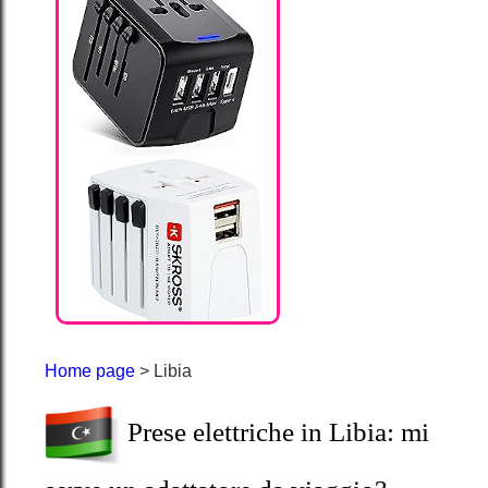
Home page
> Libia
Prese elettriche in Libia: mi