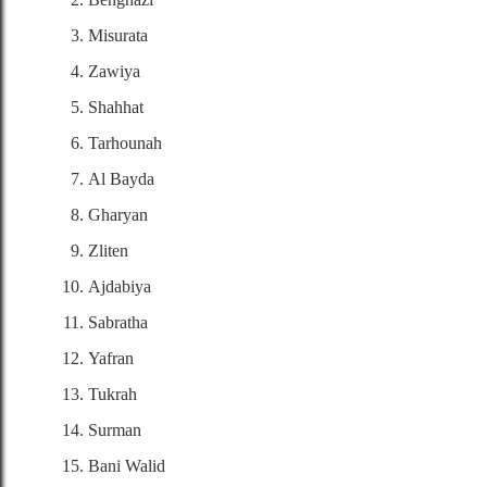
Misurata
Zawiya
Shahhat
Tarhounah
Al Bayda
Gharyan
Zliten
Ajdabiya
Sabratha
Yafran
Tukrah
Surman
Bani Walid